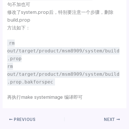
句不加也可
修改了system.prop后，特别要注意一个步骤，删除
build.prop
方法如下：
rm
out/target/product/msm8909/system/build
.prop
rm
out/target/product/msm8909/system/build
.prop.bakforspec
再执行make systemimage 编译即可
PREVIOUS
NEXT