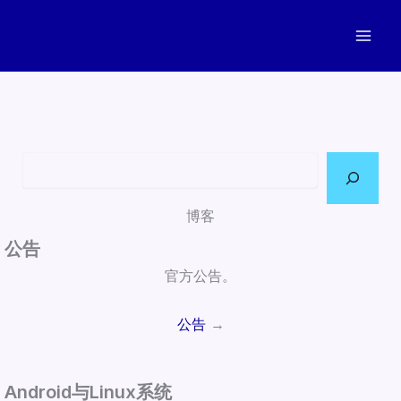
跳
至
内
容
搜索
博客
公告
官方公告。
公告
→
Android与Linux系统