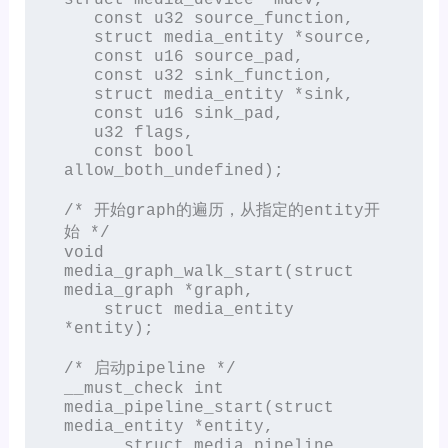
   const u32 source_function,

   struct media_entity *source,

   const u16 source_pad,

   const u32 sink_function,

   struct media_entity *sink,

   const u16 sink_pad,

   u32 flags,

   const bool 
allow_both_undefined);

/* 开始graph的遍历，从指定的entity开
始 */

void 
media_graph_walk_start(struct 
media_graph *graph,

    struct media_entity 
*entity);

/* 启动pipeline */

__must_check int 
media_pipeline_start(struct 
media_entity *entity,

      struct media_pipeline 